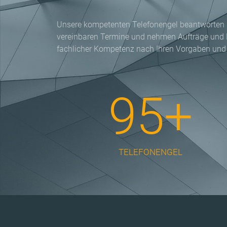
Unsere kompetenten Telefonengel beantworten 
vereinbaren Termine und nehmen Aufträge und 
fachlicher Kompetenz nach Ihren Vorgaben und 
95+
TELEFONENGEL