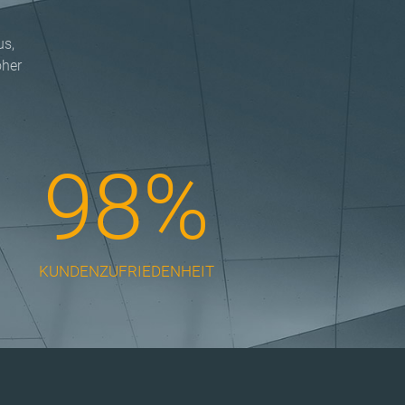
us,
oher
98%
KUNDENZUFRIEDENHEIT